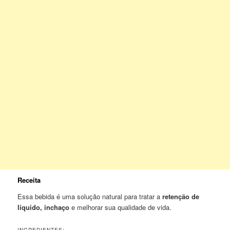
Receita
Essa bebida é uma solução natural para tratar a
retenção de
líquido, inchaço
e melhorar sua qualidade de vida.