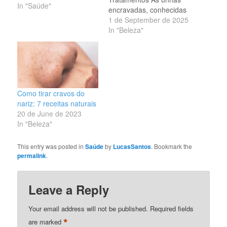
In "Saúde"
encravadas, conhecidas
no meio médico como
1 de September de 2025
onicocriptose, são um
In "Beleza"
problema muito comum
que acontece quando a
lateral da unha cresce e
penetra na pele ao
redor. Essa condição
pode causar dor,
Como tirar cravos do
inchaço, vermelhidão e
nariz: 7 receitas naturais
até infecções. Embora
20 de June de 2023
possa acontecer…
In "Beleza"
This entry was posted in
Saúde
by
LucasSantos
. Bookmark the
permalink
.
Leave a Reply
Your email address will not be published.
Required fields
*
are marked