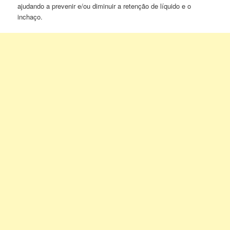
ajudando a prevenir e/ou diminuir a retenção de líquido e o
inchaço.