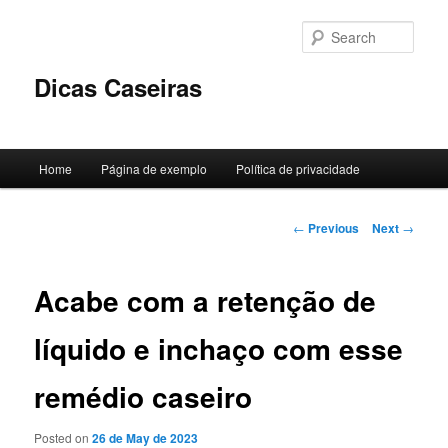
Skip
to
Sear
primary
content
Dicas Caseiras
Main
Home
Página de exemplo
Política de privacidade
menu
Post
←
Previous
Next
→
navigation
Acabe com a retenção de
líquido e inchaço com esse
remédio caseiro
Posted on
26 de May de 2023