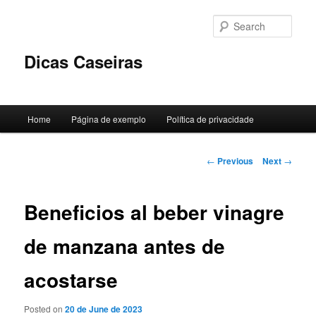
Skip
to
Sear
primary
content
Dicas Caseiras
Main
Home
Página de exemplo
Política de privacidade
menu
Post
←
Previous
Next
→
navigation
Beneficios al beber vinagre
de manzana antes de
acostarse
Posted on
20 de June de 2023