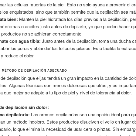
inar las células muertas de la piel. Esto no solo ayuda a prevenir el c
ellos enquistados, sino que también permite que la depilación sea m
ata bien:
Mantén la piel hidratada los días previos a la depilación, pe
car cremas o aceites justo antes de depilarte, ya que pueden hacer qu
s productos no se adhieran correctamente.
ate con agua tibia:
Justo antes de la depilación, toma una ducha ca
abrir los poros y ablandar los folículos pilosos. Esto facilita la extrac
 y reduce el dolor.
EL MÉTODO DE DEPILACIÓN ADECUADO
de depilación que elijas tendrá un gran impacto en la cantidad de dol
tes. Algunas técnicas son menos dolorosas que otras, y es importan
a que mejor se adapte a tu tipo de piel y nivel de tolerancia al dolor.
e depilación sin dolor:
a depilatoria:
Las cremas depilatorias son una opción ideal para q
an un método indoloro. Estos productos disuelven el vello en lugar d
ncarlo, lo que elimina la necesidad de usar cera o pinzas. Sin embarg