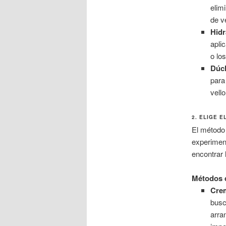
elim
de v
Hidr
apli
o lo
Dúch
para 
vello
2. ELIGE 
El método 
experimen
encontrar l
Métodos d
Crem
busc
arra