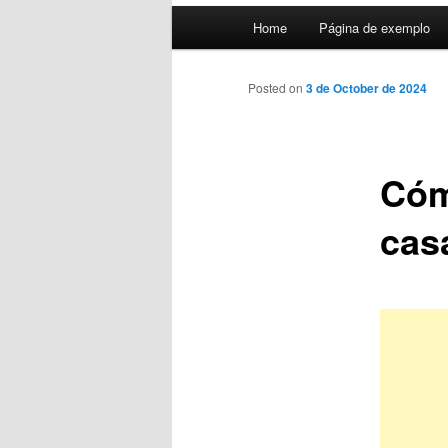
Main
Home
Página de exemplo
menu
Posted on
3 de October de 2024
Cóm
cas