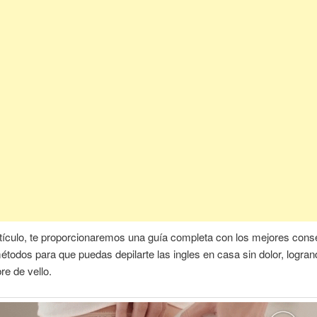
tículo, te proporcionaremos una guía completa con los mejores cons
étodos para que puedas depilarte las ingles en casa sin dolor, logran
re de vello.