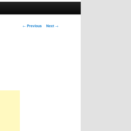
Post
←
Previous
Next
→
navigation