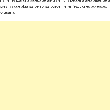
rtante realizar una prueba de alergia en una pequeña área antes de u
ingles, ya que algunas personas pueden tener reacciones adversas.
o usarla: