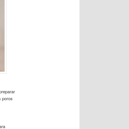
preparar
s poros
ara