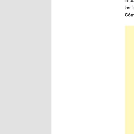
impo
las 
Cóm