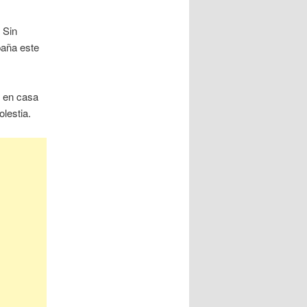
 Sin
paña este
s en casa
lestia.