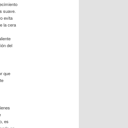
recimiento
ás suave.
ro evita
e la cera
liente
ción del
or que
te
uienes
e
o, es