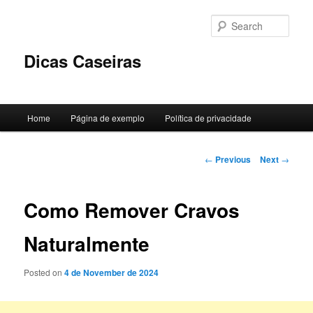
Skip
to
Sear
primary
content
Dicas Caseiras
Main
Home
Página de exemplo
Política de privacidade
menu
Post
←
Previous
Next
→
navigation
Como Remover Cravos
Naturalmente
Posted on
4 de November de 2024