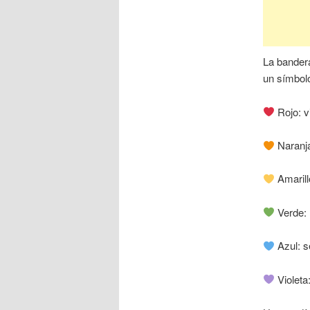
La bandera
un símbolo
Rojo: v
Naranja
Amarillo
Verde: 
Azul: s
Violeta: