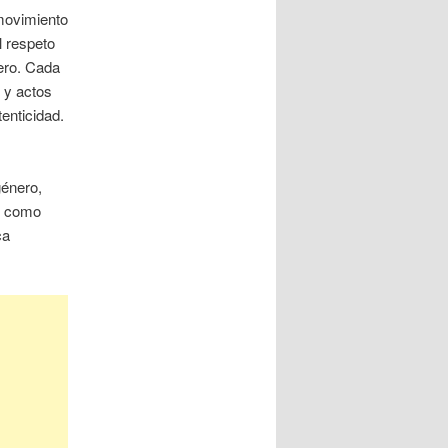
movimiento
el respeto
nero. Cada
 y actos
tenticidad.
género,
s, como
ca