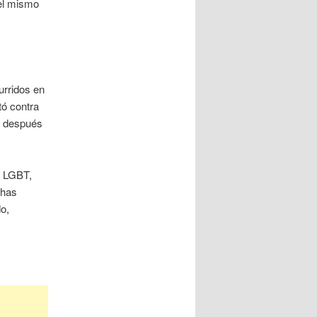
 el mismo
urridos en
ó contra
un después
o LGBT,
chas
o,