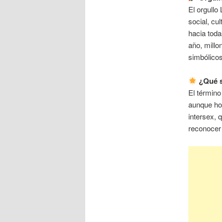
El orgull
social, cul
hacia toda
año, millo
simbólicos
¿Qué s
El término
aunque hoy
intersex, 
reconocer 