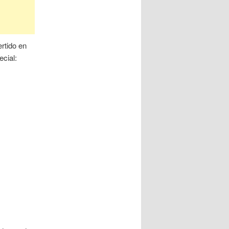
ertido en
cial: