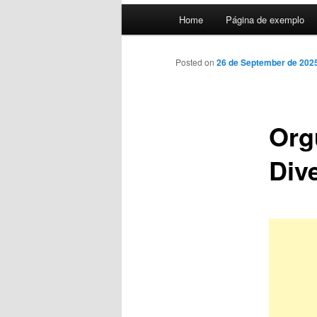
Main
Home
Página de exemplo
menu
Posted on
26 de September de 202
Org
Dive