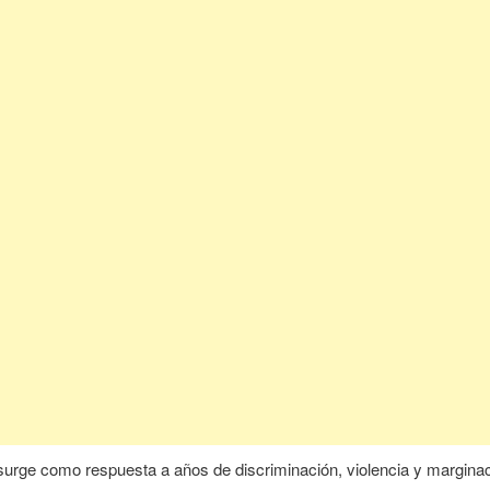
 surge como respuesta a años de discriminación, violencia y margina