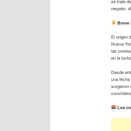
se trata d
respeto, d
Breve 
El origen 
Nueva Yor
las consta
en la luch
Desde ento
una fecha
surgieron 
convirtién
Los col