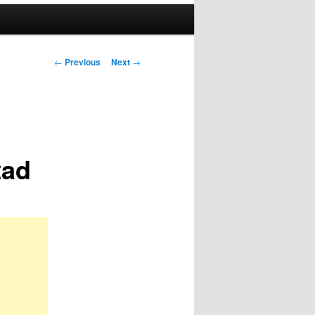
Post
←
Previous
Next
→
navigation
tad