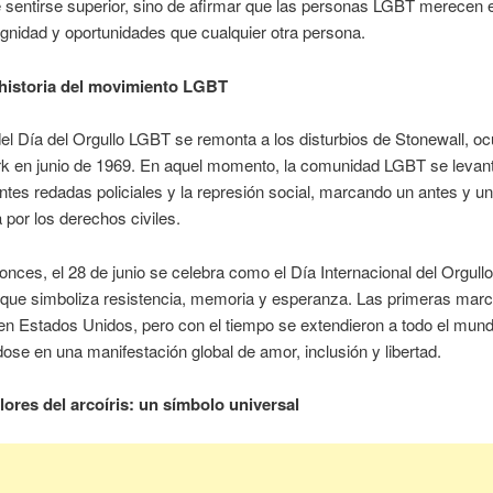
e sentirse superior, sino de afirmar que las personas LGBT merecen
ignidad y oportunidades que cualquier otra persona.
historia del movimiento LGBT
del Día del Orgullo LGBT se remonta a los disturbios de Stonewall, oc
k en junio de 1969. En aquel momento, la comunidad LGBT se levant
ntes redadas policiales y la represión social, marcando un antes y 
a por los derechos civiles.
nces, el 28 de junio se celebra como el Día Internacional del Orgull
 que simboliza resistencia, memoria y esperanza. Las primeras mar
en Estados Unidos, pero con el tiempo se extendieron a todo el mund
dose en una manifestación global de amor, inclusión y libertad.
ores del arcoíris: un símbolo universal