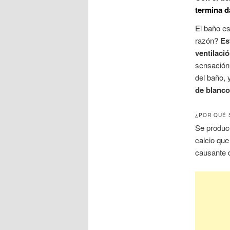
termina d
El baño es
razón?
Es
ventilació
sensación 
del baño,
de blanco
¿POR QUÉ 
Se produce
calcio qu
causante d