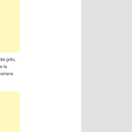
el grifo,
e la
 mañana