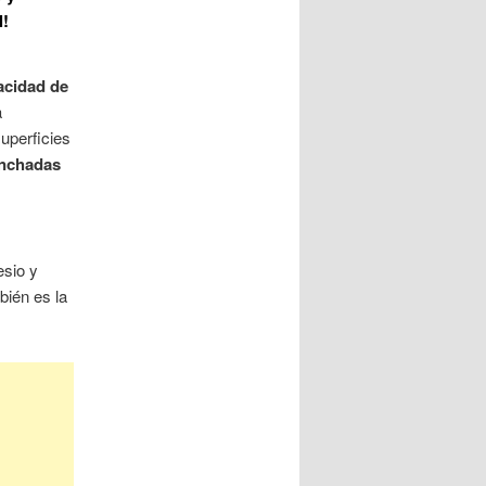
l!
acidad de
a
superficies
anchadas
esio y
ién es la