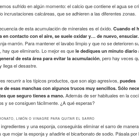
emos sufrido en algún momento: el calcio que contiene el agua se cri
 incrustaciones calcáreas, que se adhieren a las diferentes zonas.
ecuencia de esta acumulación de minerales es el óxido.
Cuando el h
a en contacto con el aire, se suele oxidar y… de nuevo, ensuciar.
nja-marrón. Para mantener el lavabo limpio y que no se deterioren s
 hay que eliminarlo. Lo mejor es que
le dediques un minuto diario 
general de esta área para evitar la acumulación
, pero hay veces q
y llega el desastre.
res recurrir a los típicos productos, que son algo agresivos,
puedes
e de esas manchas con algunos trucos muy sencillos. Sólo nece
tes que seguro tienes a mano.
Además de ser habituales en la coci
s y se consiguen fácilmente. ¿A qué esperas?
BONATO, LIMÓN O VINAGRE PARA QUITAR EL SARRO
ingredientes y una esponja, conseguirás eliminar el sarro de manera
s que mojar la esponja y añadirle el bicarbonato de sodio. Pásala por 