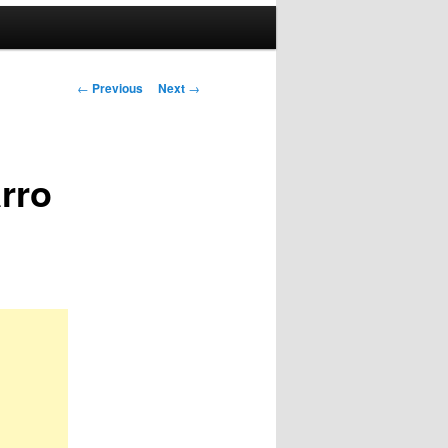
Post
←
Previous
Next
→
navigation
rro