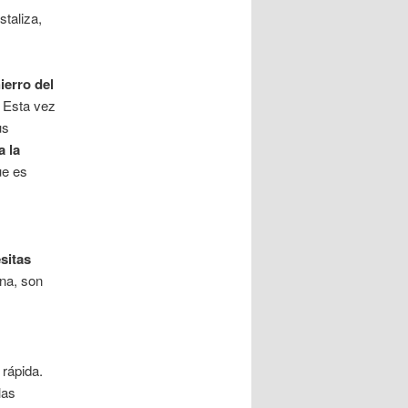
staliza,
ierro del
Esta vez
us
a la
ue es
sitas
na, son
 rápida.
las