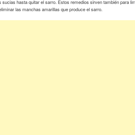
s sucias hasta quitar el sarro. Estos remedios sirven también para lim
eliminar las manchas amarillas que produce el sarro.