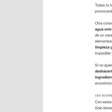
Todos lo h
provocando
Otra cons
agua entr
de un nara
elementos,
limpieza 
imposible 
Si no quie
deshacert
ingredien
económico
USA BICAR
Con estos 
Solo tiene