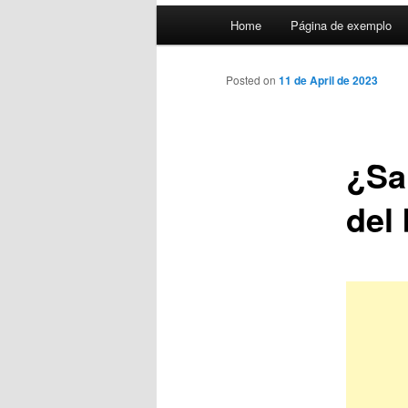
Main
Home
Página de exemplo
menu
Posted on
11 de April de 2023
¿Sa
del