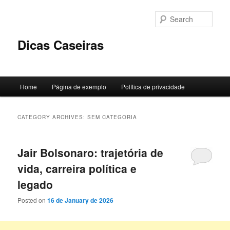
Skip
Skip
to
to
Sear
primary
secondary
content
content
Dicas Caseiras
Main
Home
Página de exemplo
Política de privacidade
menu
CATEGORY ARCHIVES:
SEM CATEGORIA
Jair Bolsonaro: trajetória de
vida, carreira política e
legado
Posted on
16 de January de 2026