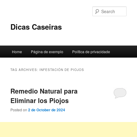
Skip
Skip
to
to
Sear
primary
secondary
content
content
Dicas Caseiras
Main
Home
Página de exemplo
Política de privacidade
menu
TAG ARCHIVES:
INFESTACIÓN DE PIOJOS
Remedio Natural para
Eliminar los Piojos
Posted on
2 de October de 2024