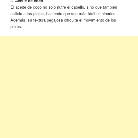
3.
Aceite de coco
El aceite de coco no solo nutre el cabello, sino que también
asfixia a los piojos, haciendo que sea más fácil eliminarlos.
Además, su textura pegajosa dificulta el movimiento de los
piojos.