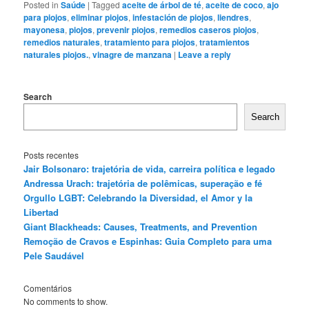
Posted in
Saúde
|
Tagged
aceite de árbol de té
,
aceite de coco
,
ajo
para piojos
,
eliminar piojos
,
infestación de piojos
,
liendres
,
mayonesa
,
piojos
,
prevenir piojos
,
remedios caseros piojos
,
remedios naturales
,
tratamiento para piojos
,
tratamientos
naturales piojos.
,
vinagre de manzana
|
Leave a reply
Search
Search
Posts recentes
Jair Bolsonaro: trajetória de vida, carreira política e legado
Andressa Urach: trajetória de polêmicas, superação e fé
Orgullo LGBT: Celebrando la Diversidad, el Amor y la
Libertad
Giant Blackheads: Causes, Treatments, and Prevention
Remoção de Cravos e Espinhas: Guia Completo para uma
Pele Saudável
Comentários
No comments to show.